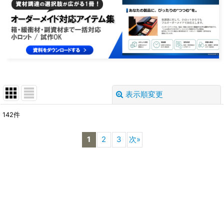
表示順変更
閉じる
142
件
サブカテゴリ
:
1
2
3
次
»
表示数
:
並び順
:
絞り込む