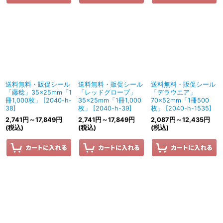
送料無料・販促シール
送料無料・販促シール
送料無料・販促シール
「藤稔」35×25mm「1
「レッドグローブ」
「デラウエア」
冊1,000枚」
[
2040-h-
35×25mm「1冊1,000
70×52mm「1冊500
38
]
枚」
[
2040-h-39
]
枚」
[
2040-h-1535
]
2,741
円
～17,849
円
2,741
円
～17,849
円
2,087
円
～12,435
円
(税込)
(税込)
(税込)