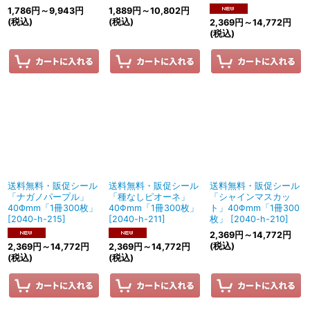
1,786
円
～9,943
円
1,889
円
～10,802
円
(税込)
(税込)
2,369
円
～14,772
円
(税込)
送料無料・販促シール
送料無料・販促シール
送料無料・販促シール
「ナガノパープル」
「種なしピオーネ」
「シャインマスカッ
40Фmm「1冊300枚」
40Φmm「1冊300枚」
ト」40Φmm「1冊300
[
2040-h-215
]
[
2040-h-211
]
枚」
[
2040-h-210
]
2,369
円
～14,772
円
(税込)
2,369
円
～14,772
円
2,369
円
～14,772
円
(税込)
(税込)