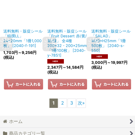
送料無料・販促シール
送料無料・販促シール
送料無料・販促シール
「特撰LL」
「Fruit Dessert 赤/黄/
「SALAD」
24×20mm「1冊1,000
青/緑」 全4種
W30×H25mm「1冊
枚」
[
2040-f-191
]
200×32・200×25mm
500枚」
[
2040-s-
「1冊100枚」
[
2040-
550
]
1,703
円
～9,256
円
y-7851
]
(税込)
3,000
円
～19,997
円
2,347
円
～14,584
円
(税込)
(税込)
1
2
3
次
»
ホーム
商品カテゴリ一覧