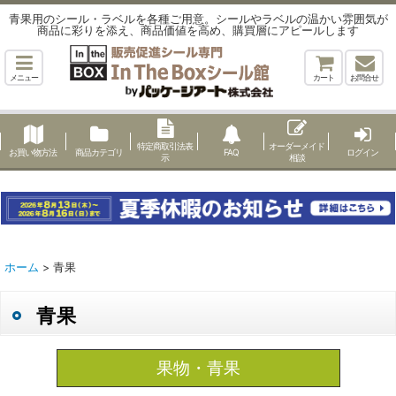
青果用のシール・ラベルを各種ご用意。シールやラベルの温かい雰囲気が
商品に彩りを添え、商品価値を高め、購買層にアピールします
メニュー
カート
お問合せ
特定商取引法表
オーダーメイド
お買い物方法
商品カテゴリ
FAQ
ログイン
示
相談
ホーム
>
青果
青果
果物・青果