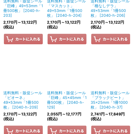
送料無料・販促シール
送料無料・販促シール
送料無料・販促シール
「巨峰」49×53mm「1
「マスカット」
「種なしデラ」
冊500枚」
[
2040-h-
49×53mm「1冊500
49×53mm「1冊500
203
]
枚」
[
2040-h-204
]
枚」
[
2040-h-206
]
2,170
円
～13,122
円
2,170
円
～13,122
円
2,170
円
～13,122
円
(税込)
(税込)
(税込)
送料無料・販促シール
送料無料・販促シール
送料無料・販促シール
「ピオーネ」
「巨峰」45×45mm「1
「ブラックビート」
49×53mm「1冊500
冊500枚」
[
2040-h-
35×25mm「1冊1000
枚」
[
2040-h-209
]
129
]
枚」
[
2040-h-37
]
2,170
円
～13,122
円
2,055
円
～12,177
円
2,741
円
～17,849
円
(税込)
(税込)
(税込)