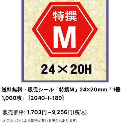
送料無料・販促シール「特撰M」24×20mm「1冊
1,000枚」
[
2040-f-189
]
販売価格
:
1,703
円
～9,256
円
(税込)
オプションにより価格が変わる場合もあります。