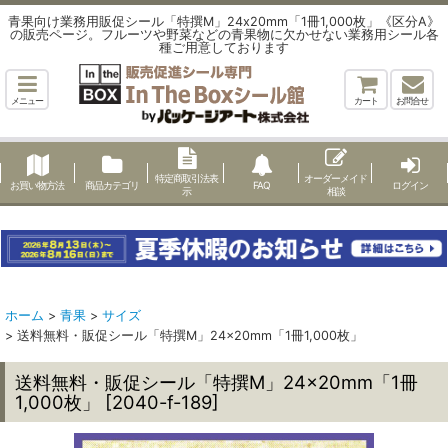
青果向け業務用販促シール「特撰M」24x20mm「1冊1,000枚」《区分A》
の販売ページ。フルーツや野菜などの青果物に欠かせない業務用シール各
種ご用意しております
メニュー
カート
お問合せ
特定商取引法表
オーダーメイド
お買い物方法
商品カテゴリ
FAQ
ログイン
示
相談
ホーム
>
青果
>
サイズ
>
送料無料・販促シール「特撰M」24×20mm「1冊1,000枚」
送料無料・販促シール「特撰M」24×20mm「1冊
1,000枚」
[
2040-f-189
]