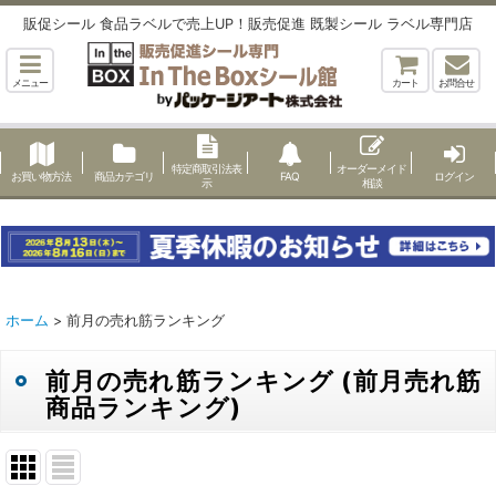
販促シール 食品ラベルで売上UP！販売促進 既製シール ラベル専門店
メニュー
カート
お問合せ
特定商取引法表
オーダーメイド
お買い物方法
商品カテゴリ
FAQ
ログイン
示
相談
ホーム
>
前月の売れ筋ランキング
前月の売れ筋ランキング
(
前月売れ筋
商品ランキング
)