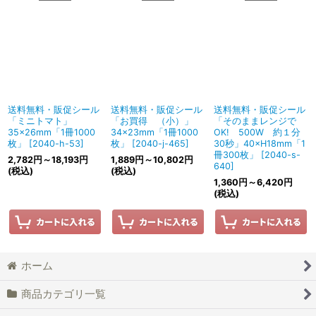
送料無料・販促シール
送料無料・販促シール
送料無料・販促シール
「ミニトマト」
「お買得 （小）」
「そのままレンジで
35×26mm「1冊1000
34×23mm「1冊1000
OK! 500W 約１分
枚」
[
2040-h-53
]
枚」
[
2040-j-465
]
30秒」40×H18mm「1
冊300枚」
[
2040-s-
2,782
円
～18,193
円
1,889
円
～10,802
円
640
]
(税込)
(税込)
1,360
円
～6,420
円
(税込)
ホーム
商品カテゴリ一覧