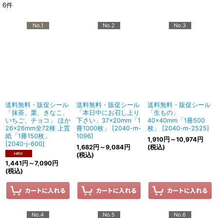
6
件
No.1
No.2
No.3
送料無料・販促シール
送料無料・販促シール
送料無料・販促シール
「抹茶、栗、きなこ、
「本日中にお召し上り
「生もの」
いちご、チョコ」 ほか
下さい」37×20mm「1
40×40mm「1冊500
26×26mm全72種 上質
冊1000枚」
[
2040-m-
枚」
[
2040-m-2525
]
紙「1冊150枚」
1096
]
1,910
円
～10,974
円
[
2040-j-600
]
1,682
円
～9,084
円
(税込)
(税込)
1,441
円
～7,090
円
(税込)
No.4
No.5
No.6