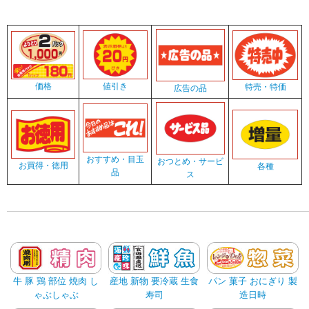
値引き
価格
特売・特価
広告の品
おすすめ・目玉
おつとめ・サービ
お買得・徳用
各種
品
ス
牛 豚 鶏 部位 焼肉 し
産地 新物 要冷蔵 生食
パン 菓子 おにぎり 製
ゃぶしゃぶ
寿司
造日時