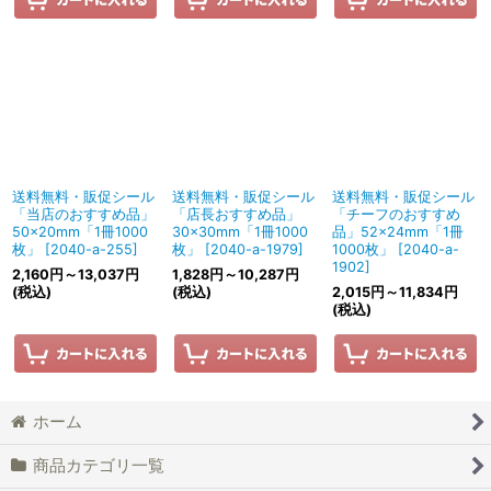
送料無料・販促シール
送料無料・販促シール
送料無料・販促シール
「当店のおすすめ品」
「店長おすすめ品」
「チーフのおすすめ
50×20mm「1冊1000
30×30mm「1冊1000
品」52×24mm「1冊
枚」
[
2040-a-255
]
枚」
[
2040-a-1979
]
1000枚」
[
2040-a-
1902
]
2,160
円
～13,037
円
1,828
円
～10,287
円
(税込)
(税込)
2,015
円
～11,834
円
(税込)
ホーム
商品カテゴリ一覧