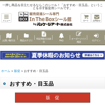
一押し商品を目立たせるならこのシール！「おすすめ・目玉品」というこ
とを示す販促用シールです。
メニュー
カート
お問合せ
特定商取引法表
オーダーメイド
お買い物方法
商品カテゴリ
FAQ
ログイン
示
相談
ホーム
>
販促
>
おすすめ・目玉品
おすすめ・目玉品
販 促