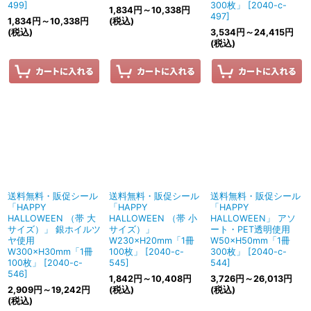
499
]
300枚」
[
2040-c-
1,834
円
～10,338
円
497
]
1,834
円
～10,338
円
(税込)
(税込)
3,534
円
～24,415
円
(税込)
送料無料・販促シール
送料無料・販促シール
送料無料・販促シール
「HAPPY
「HAPPY
「HAPPY
HALLOWEEN （帯 大
HALLOWEEN （帯 小
HALLOWEEN」 アソ
サイズ）」 銀ホイルツ
サイズ）」
ート・PET透明使用
ヤ使用
W230×H20mm「1冊
W50×H50mm「1冊
W300×H30mm「1冊
100枚」
[
2040-c-
300枚」
[
2040-c-
100枚」
[
2040-c-
545
]
544
]
546
]
1,842
円
～10,408
円
3,726
円
～26,013
円
2,909
円
～19,242
円
(税込)
(税込)
(税込)