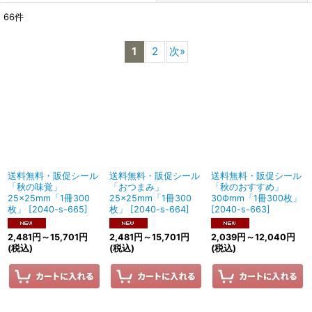
66
件
表示数
:
1
2
次
»
並び順
:
絞り込む
送料無料・販促シール
送料無料・販促シール
送料無料・販促シール
「秋の味覚」
「おつまみ」
「秋のおすすめ」
25×25mm「1冊300
25×25mm「1冊300
30Фmm「1冊300枚」
枚」
[
2040-s-665
]
枚」
[
2040-s-664
]
[
2040-s-663
]
2,481
円
～15,701
円
2,481
円
～15,701
円
2,039
円
～12,040
円
(税込)
(税込)
(税込)