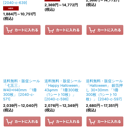
2,369
円
～14,772
円
[
2040-c-639
]
(税込)
2,369
円
～14,772
円
(税込)
1,884
円
～10,751
円
(税込)
送料無料・販促シール
送料無料・販促シール
送料無料・販促シール
「七五三」
「Happy Halloween」
「Halloween」 銀箔押
W40×H40mm 「1冊
43φmm 「1冊300枚
し 30×30mm 「1冊
300枚」
[
2040-c-
（1シート10枚）」
300枚（1シート10
571
]
[
2040-c-596
]
枚）」
[
2040-c-597
]
2,039
円
～12,040
円
2,076
円
～12,349
円
2,680
円
～17,351
円
(税込)
(税込)
(税込)