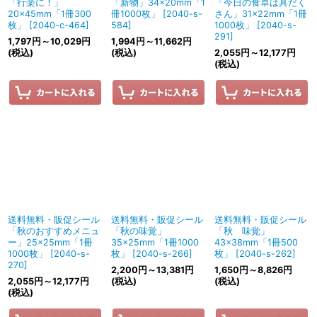
「行楽に！」
「新物」34×20mm「1
「今日の食卓は具だく
20×45mm「1冊300
冊1000枚」
[
2040-s-
さん」31×22mm「1冊
枚」
[
2040-c-464
]
584
]
1000枚」
[
2040-s-
291
]
1,797
円
～10,029
円
1,994
円
～11,662
円
(税込)
(税込)
2,055
円
～12,177
円
(税込)
送料無料・販促シール
送料無料・販促シール
送料無料・販促シール
「秋のおすすめメニュ
「秋の味覚」
「秋 味覚」
ー」25×25mm「1冊
35×25mm「1冊1000
43×38mm「1冊500
1000枚」
[
2040-s-
枚」
[
2040-s-266
]
枚」
[
2040-s-262
]
270
]
2,200
円
～13,381
円
1,650
円
～8,826
円
2,055
円
～12,177
円
(税込)
(税込)
(税込)