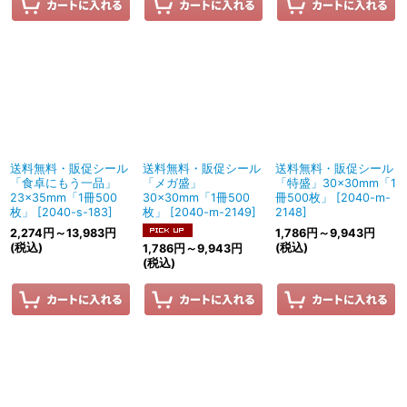
送料無料・販促シール
送料無料・販促シール
送料無料・販促シール
「食卓にもう一品」
「メガ盛」
「特盛」30×30mm「1
23×35mm「1冊500
30×30mm「1冊500
冊500枚」
[
2040-m-
枚」
[
2040-s-183
]
枚」
[
2040-m-2149
]
2148
]
2,274
円
～13,983
円
1,786
円
～9,943
円
(税込)
(税込)
1,786
円
～9,943
円
(税込)