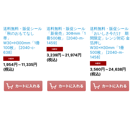
送料無料・販促シール
送料無料・販促シール
送料無料・販促シール
「秋のおもてなし
「新発売」30Φmm「1
「おいしさ今だけ 期
帯」
冊500枚」
[
2040-m-
間限定」レンジ対応 金
W30×H300mm「1冊
1459
]
箔押し
100枚」
[
2040-c-
W30×H30mm「1冊
638
]
500枚」
[
2040-m-
3,239
円
～21,974
円
1458
]
(税込)
1,954
円
～11,335
円
(税込)
3,560
円
～24,638
円
(税込)