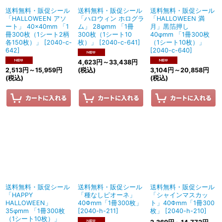
送料無料・販促シール
送料無料・販促シール
送料無料・販促シール
「HALLOWEEN アソ
「ハロウィン ホログラ
「HALLOWEEN 満
ート」 40×40mm 「1
ム」 28φmm 「1冊
月」黒箔押し
冊300枚（1シート2柄
300枚（1シート10
40φmm 「1冊300枚
各150枚）」
[
2040-c-
枚）」
[
2040-c-641
]
（1シート10枚）」
642
]
[
2040-c-640
]
4,623
円
～33,438
円
2,513
円
～15,959
円
(税込)
3,104
円
～20,858
円
(税込)
(税込)
送料無料・販促シール
送料無料・販促シール
送料無料・販促シール
「HAPPY
「種なしピオーネ」
「シャインマスカッ
HALLOWEEN」
40Φmm「1冊300枚」
ト」40Φmm「1冊300
35φmm 「1冊300枚
[
2040-h-211
]
枚」
[
2040-h-210
]
（1シート10枚）」