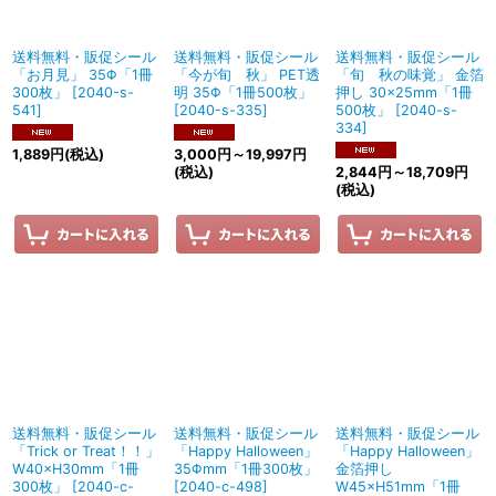
送料無料・販促シール
送料無料・販促シール
送料無料・販促シール
「お月見」 35Φ「1冊
「今が旬 秋」 PET透
「旬 秋の味覚」 金箔
300枚」
[
2040-s-
明 35Φ「1冊500枚」
押し 30×25mm「1冊
541
]
[
2040-s-335
]
500枚」
[
2040-s-
334
]
1,889
円
(税込)
3,000
円
～19,997
円
(税込)
2,844
円
～18,709
円
(税込)
送料無料・販促シール
送料無料・販促シール
送料無料・販促シール
「Trick or Treat！！」
「Happy Halloween」
「Happy Halloween」
W40×H30mm「1冊
35Φmm「1冊300枚」
金箔押し
300枚」
[
2040-c-
[
2040-c-498
]
W45×H51mm「1冊