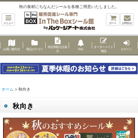
秋の食材にちなんだシールを各種ご用意いたしました。
メニュー
カート
お問合せ
特定商取引法表
オーダーメイド
お買い物方法
商品カテゴリ
FAQ
ログイン
示
相談
ホーム
>
秋向き
秋向き