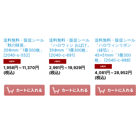
送料無料・販促シール
送料無料・販促シール
送料無料・販促シール
「秋の味覚」
「ハロウィン おばけ」
「ハロウィンリボン
35Фmm「1冊300枚」
35Фmm「1冊300枚」
（緑箔）」
[
2040-s-552
]
[
2040-c-691
]
45×51mm「1冊300
枚」
[
2040-c-688
]
1,958
円
～11,370
円
2,991
円
～19,929
円
(税込)
(税込)
4,081
円
～28,952
円
(税込)