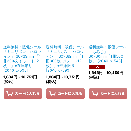
送料無料・販促シール
送料無料・販促シール
送料無料・販促シール
「ミニリボン ハロウ
「ミニリボン ハロウ
「もみじ」
ィン」 30×39mm 「1
ィン」 30×39mm 「1
30×30mm「1冊500
冊300枚（1シート12
冊300枚（1シート12
枚」
[
2040-s-543
]
枚）」※在庫限り
枚）」※在庫限り
[
2040-c-598
]
[
2040-c-599
]
1,848
円
～10,459
円
1,884
円
～10,751
円
1,884
円
～10,751
円
(税込)
(税込)
(税込)