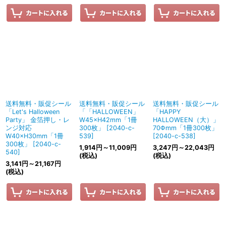
送料無料・販促シール
送料無料・販促シール
送料無料・販促シール
「Let's Halloween
「「HALLOWEEN」
「HAPPY
Party」 金箔押し・レ
W45×H42mm「1冊
HALLOWEEN（大）」
ンジ対応
300枚」
[
2040-c-
70Φmm「1冊300枚」
W40×H30mm「1冊
539
]
[
2040-c-538
]
300枚」
[
2040-c-
1,914
円
～11,009
円
3,247
円
～22,043
円
540
]
(税込)
(税込)
3,141
円
～21,167
円
(税込)