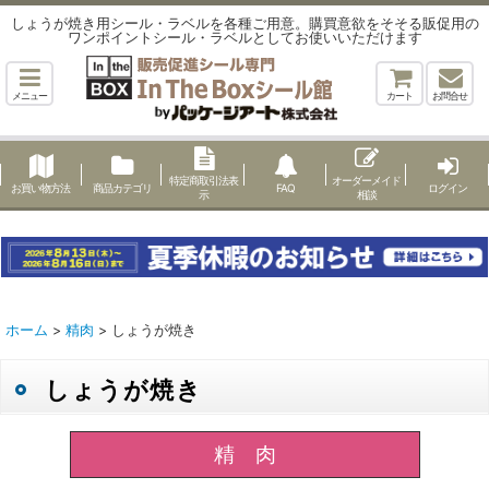
しょうが焼き用シール・ラベルを各種ご用意。購買意欲をそそる販促用の
ワンポイントシール・ラベルとしてお使いいただけます
メニュー
カート
お問合せ
特定商取引法表
オーダーメイド
お買い物方法
商品カテゴリ
FAQ
ログイン
示
相談
ホーム
>
精肉
>
しょうが焼き
しょうが焼き
精 肉