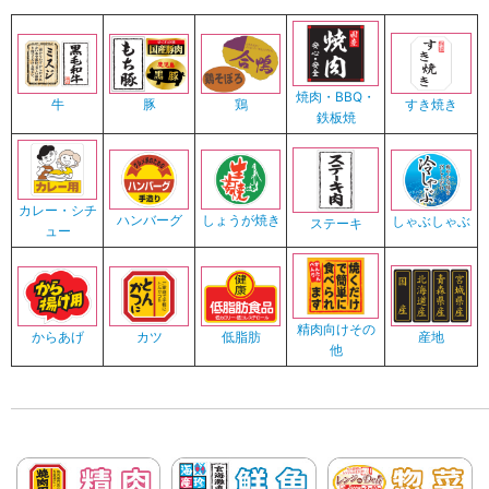
焼肉・BBQ・
すき焼き
牛
豚
鶏
鉄板焼
カレー・シチ
ハンバーグ
しょうが焼き
しゃぶしゃぶ
ステーキ
ュー
精肉向けその
産地
からあげ
カツ
低脂肪
他