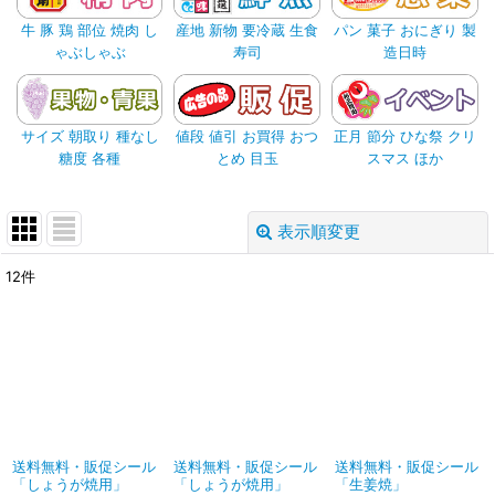
牛 豚 鶏 部位 焼肉 し
産地 新物 要冷蔵 生食
パン 菓子 おにぎり 製
ゃぶしゃぶ
寿司
造日時
サイズ 朝取り 種なし
値段 値引 お買得 おつ
正月 節分 ひな祭 クリ
糖度 各種
とめ 目玉
スマス ほか
表示順変更
閉じる
12
件
表示数
:
並び順
:
絞り込む
送料無料・販促シール
送料無料・販促シール
送料無料・販促シール
「しょうが焼用」
「しょうが焼用」
「生姜焼」