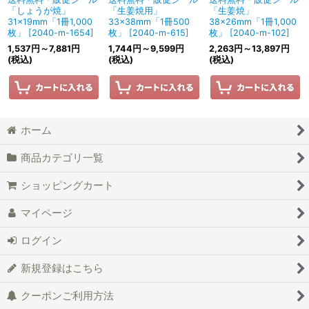
「しょうが焼」
「生姜焼用」
「生姜焼」
31×19mm「1冊1,000
33×38mm「1冊500
38×26mm「1冊1,000
枚」
[
2040-m-1654
]
枚」
[
2040-m-615
]
枚」
[
2040-m-102
]
1,537
円
～7,881
円
1,744
円
～9,599
円
2,263
円
～13,897
円
(税込)
(税込)
(税込)
ホーム
商品カテゴリ一覧
ショッピングカート
マイページ
ログイン
新規登録はこちら
クーポンご利用方法