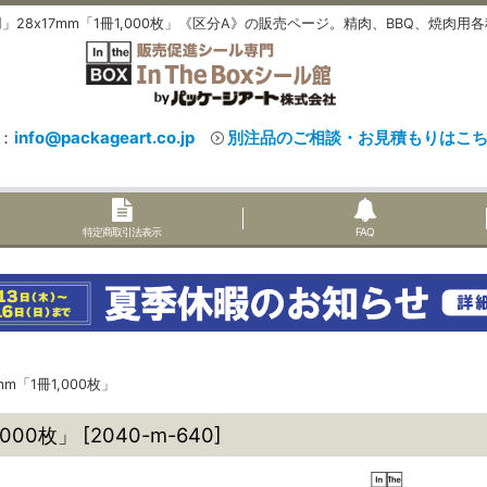
28x17mm「1冊1,000枚」《区分A》の販売ページ。精肉、BBQ、焼肉
：
info@packageart.co.jp
別注品のご相談・お見積もりはこ
特定商取引法表示
FAQ
「1冊1,000枚」
000枚」
[
2040-m-640
]