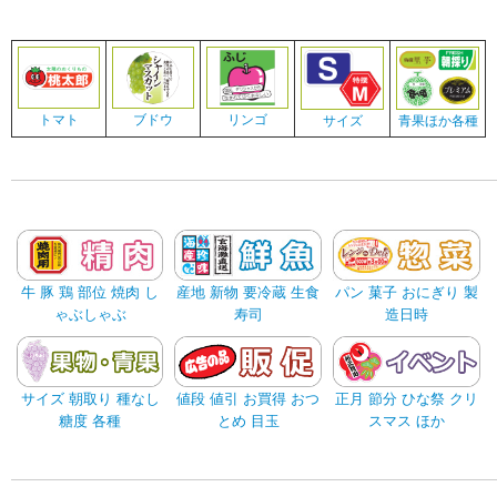
トマト
ブドウ
リンゴ
サイズ
青果ほか各種
牛 豚 鶏 部位 焼肉 し
産地 新物 要冷蔵 生食
パン 菓子 おにぎり 製
ゃぶしゃぶ
寿司
造日時
サイズ 朝取り 種なし
値段 値引 お買得 おつ
正月 節分 ひな祭 クリ
糖度 各種
とめ 目玉
スマス ほか