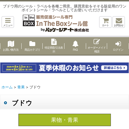
ブドウ用のシール・ラベルを各種ご用意。購買意欲をそそる販促用のワン
ポイントシール・ラベルとしてお使いいただけます
メニュー
カート
お問合せ
特定商取引法表
オーダーメイド
お買い物方法
商品カテゴリ
FAQ
ログイン
示
相談
ホーム
>
青果
>
ブドウ
ブドウ
果物・青果