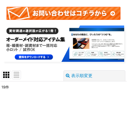
表示順変更
閉じる
19
件
表示数
:
並び順
:
絞り込む