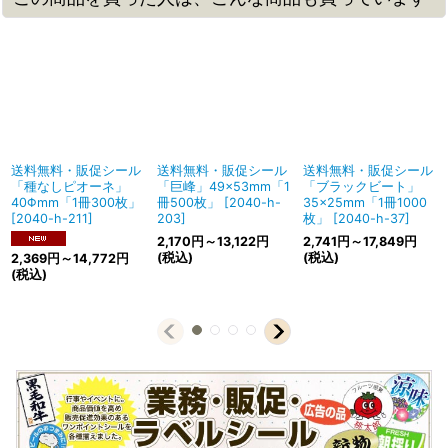
送料無料・販促シール
送料無料・販促シール
送料無料・販促シール
「種なしピオーネ」
「巨峰」49×53mm「1
「ブラックビート」
40Φmm「1冊300枚」
冊500枚」
[
2040-h-
35×25mm「1冊1000
[
2040-h-211
]
203
]
枚」
[
2040-h-37
]
2,170
円
～13,122
円
2,741
円
～17,849
円
(税込)
(税込)
2,369
円
～14,772
円
(税込)