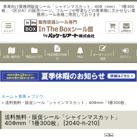
青果向け業務用販促シール「シャインマスカット」40Φ（mm）「1冊300
枚」《区分A》の販売ページ。フルーツや野菜などの青果物に欠かせない業
務用シール各種ご用意しております
メニュー
カート
お問合せ
特定商取引法表
オーダーメイド
お買い物方法
商品カテゴリ
FAQ
ログイン
示
相談
ホーム
>
青果
>
ブドウ
>
送料無料・販促シール「シャインマスカット」40Φmm「1冊300枚」
送料無料・販促シール「シャインマスカット」
40Φmm「1冊300枚」
[
2040-h-210
]