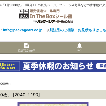
mm「1冊1,000枚」《区分A》の販売ページ。フルーツや野菜などの青果物
：
info@packageart.co.jp
別注品のご相談・お見積もりはこ
特定商取引法表示
FAQ
000枚」
00枚」
[
2040-f-190
]