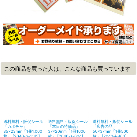
この商品を買った人は、こんな商品も買っています
送料無料・販促シール
送料無料・販促シール
送料無料・販促シール
「カボチャ」
「本日の特価品」
「広告の品」
35×23mm「1冊1,000
37×20mm「1冊1000
50×37mm「1冊500
枚」
[
2040-h-1145
]
枚」
[
2040-a-604
]
枚」
[
2040-j-463
]