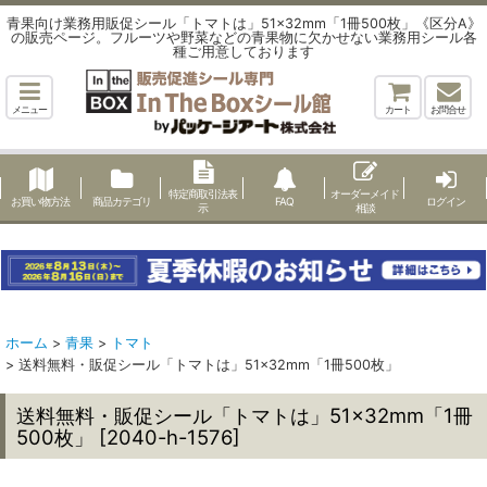
青果向け業務用販促シール「トマトは」51×32mm「1冊500枚」《区分A》
の販売ページ。フルーツや野菜などの青果物に欠かせない業務用シール各
種ご用意しております
メニュー
カート
お問合せ
特定商取引法表
オーダーメイド
お買い物方法
商品カテゴリ
FAQ
ログイン
示
相談
ホーム
>
青果
>
トマト
>
送料無料・販促シール「トマトは」51×32mm「1冊500枚」
送料無料・販促シール「トマトは」51×32mm「1冊
500枚」
[
2040-h-1576
]