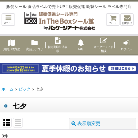
販促シール 食品ラベルで売上UP！販売促進 既製シール ラベル専門店
メニュー
カート
お問合せ
特定商取引法表
オーダーメイド
お買い物方法
商品カテゴリ
FAQ
ログイン
示
相談
ホーム
>
ピック
>
七夕
七夕
表示順変更
閉じる
3
件