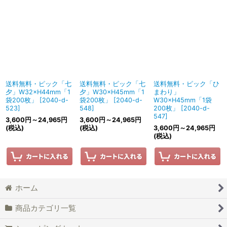
表示数
:
並び順
:
絞り込む
送料無料・ピック「七
送料無料・ピック「七
送料無料・ピック「ひ
夕」W32×H44mm「1
夕」W30×H45mm「1
まわり」
袋200枚」
[
2040-d-
袋200枚」
[
2040-d-
W30×H45mm「1袋
523
]
548
]
200枚」
[
2040-d-
547
]
3,600
円
～24,965
円
3,600
円
～24,965
円
(税込)
(税込)
3,600
円
～24,965
円
(税込)
ホーム
商品カテゴリ一覧