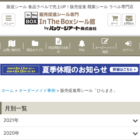
販促シール 食品ラベルで売上UP！販売促進 既製シール ラベル専門店
メニュー
カート
お問合せ
特定商取引法表
オーダーメイド
お買い物方法
商品カテゴリ
FAQ
ログイン
示
相談
ホーム
>
オーダーメイド事例
>
販売促進用シール「ひらまさ」
月別一覧
2021年
2020年