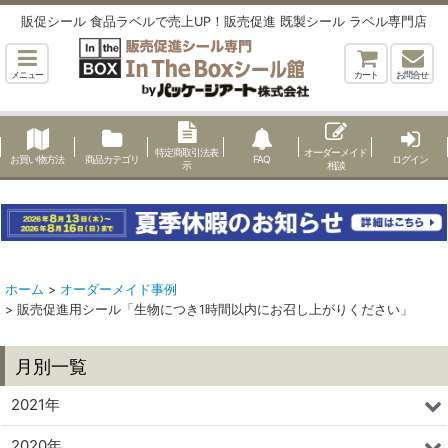
販促シール 食品ラベルで売上UP！販売促進 既製シール ラベル専門店
メニュー
カート
お問合せ
特定商取引法表
オーダーメイド
お買い物方法
商品カテゴリ
FAQ
ログイン
示
相談
ホーム
>
オーダーメイド事例
>
販売促進用シール「生物につき1時間以内にお召し上がりください」
月別一覧
2021年
2020年