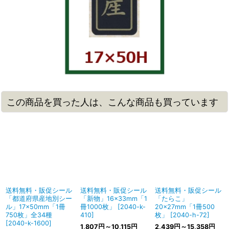
この商品を買った人は、こんな商品も買っています
送料無料・販促シール
送料無料・販促シール
送料無料・販促シール
「都道府県産地別シー
「新物」16×33mm「1
「たらこ」
ル」17×50mm「1冊
冊1000枚」
[
2040-k-
20×27mm「1冊500
750枚」全34種
410
]
枚」
[
2040-h-72
]
[
2040-k-1600
]
1,807
円
～10,115
円
2,439
円
～15,358
円