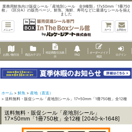
業務用鮮魚向け販促シール「産地別シール 全9種類」17x50mm「1冊750
枚」《区分A》の販売ページ。鮮魚、海鮮、寿司などに最適なシールを揃え
ました
メニュー
カート
お問合せ
特定商取引法表
オーダーメイド
お買い物方法
商品カテゴリ
FAQ
ログイン
示
相談
ホーム
>
鮮魚
>
産地（直送）
>
送料無料・販促シール「産地別シール」17×50mm「1冊750枚」全12種
送料無料・販促シール「産地別シール」
17×50mm「1冊750枚」全12種
[
2040-k-1648
]