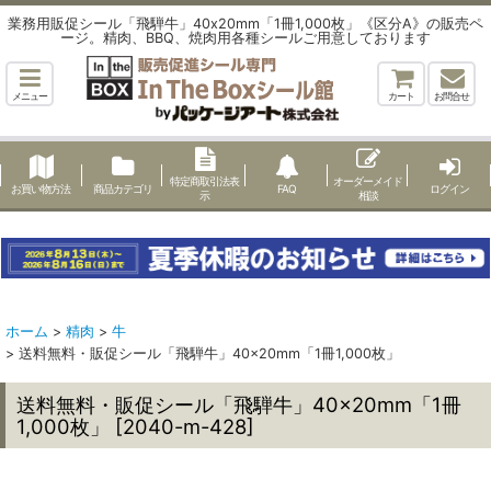
業務用販促シール「飛騨牛」40x20mm「1冊1,000枚」《区分A》の販売ペ
ージ。精肉、BBQ、焼肉用各種シールご用意しております
メニュー
カート
お問合せ
特定商取引法表
オーダーメイド
お買い物方法
商品カテゴリ
FAQ
ログイン
示
相談
ホーム
>
精肉
>
牛
>
送料無料・販促シール「飛騨牛」40×20mm「1冊1,000枚」
送料無料・販促シール「飛騨牛」40×20mm「1冊
1,000枚」
[
2040-m-428
]