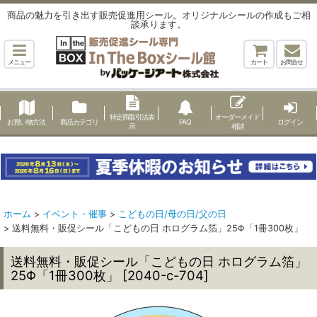
商品の魅力を引き出す販売促進用シール。オリジナルシールの作成もご相
談承ります。
メニュー
カート
お問合せ
特定商取引法表
オーダーメイド
お買い物方法
商品カテゴリ
FAQ
ログイン
示
相談
ホーム
>
イベント・催事
>
こどもの日/母の日/父の日
>
送料無料・販促シール「こどもの日 ホログラム箔」25Φ「1冊300枚」
送料無料・販促シール「こどもの日 ホログラム箔」
25Φ「1冊300枚」
[
2040-c-704
]