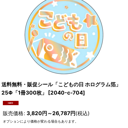
送料無料・販促シール「こどもの日 ホログラム箔」
25Φ「1冊300枚」
[
2040-c-704
]
販売価格
:
3,820
円
～26,787
円
(税込)
オプションにより価格が変わる場合もあります。