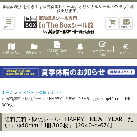
商品の魅力を引き出す販売促進用シール。オリジナルシールの作成もご相
談承ります。
メニュー
カート
お問合せ
特定商取引法表
オーダーメイド
お買い物方法
商品カテゴリ
FAQ
ログイン
示
相談
ホーム
>
イベント・催事
>
お正月
>
送料無料・販促シール「HAPPY NEW YEAR たい」 φ40mm「1冊
300枚」
送料無料・販促シール「HAPPY NEW YEAR た
い」 φ40mm「1冊300枚」
[
2040-c-674
]