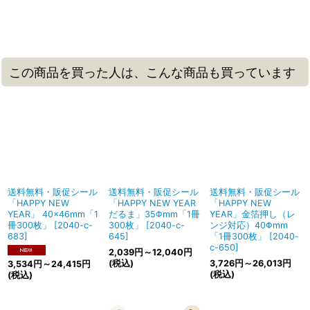
この商品を買った人は、こんな商品も買っています
送料無料・販促シール
送料無料・販促シール
送料無料・販促シール
「HAPPY NEW
「HAPPY NEW YEAR
「HAPPY NEW
YEAR」 40×46mm「1
だるま」35Φmm「1冊
YEAR」金箔押し（レ
冊300枚」
[
2040-c-
300枚」
[
2040-c-
ンジ対応）40Φmm
683
]
645
]
「1冊300枚」
[
2040-
c-650
]
2,039
円
～12,040
円
(税込)
3,726
円
～26,013
円
3,534
円
～24,415
円
(税込)
(税込)