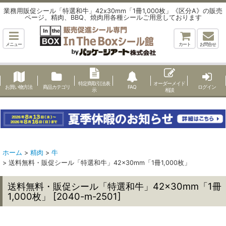
業務用販促シール「特選和牛」42x30mm「1冊1,000枚」《区分A》の販売
ページ。精肉、BBQ、焼肉用各種シールご用意しております
メニュー
カート
お問合せ
特定商取引法表
オーダーメイド
お買い物方法
商品カテゴリ
FAQ
ログイン
示
相談
ホーム
>
精肉
>
牛
>
送料無料・販促シール「特選和牛」42×30mm「1冊1,000枚」
送料無料・販促シール「特選和牛」42×30mm「1冊
1,000枚」
[
2040-m-2501
]