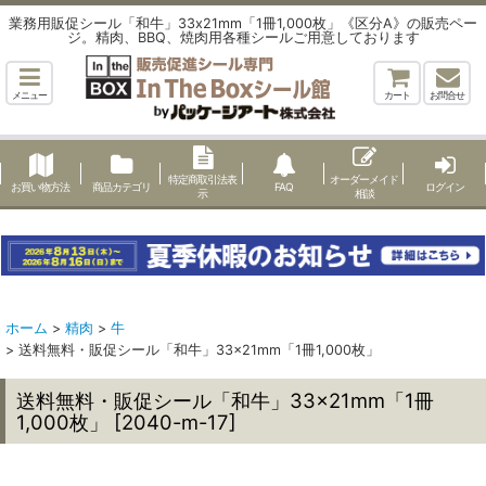
業務用販促シール「和牛」33x21mm「1冊1,000枚」《区分A》の販売ペー
ジ。精肉、BBQ、焼肉用各種シールご用意しております
メニュー
カート
お問合せ
特定商取引法表
オーダーメイド
お買い物方法
商品カテゴリ
FAQ
ログイン
示
相談
ホーム
>
精肉
>
牛
>
送料無料・販促シール「和牛」33×21mm「1冊1,000枚」
送料無料・販促シール「和牛」33×21mm「1冊
1,000枚」
[
2040-m-17
]