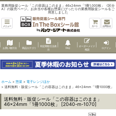
業務用販促シール「この容器はこのまま」46x24mm「1冊1,000枚」《区分
A》の販売ページ。お弁当や各種お惣菜にぴったりの業務用販促シールをご
用意しました
メニュー
カート
お問合せ
特定商取引法表
オーダーメイド
お買い物方法
商品カテゴリ
FAQ
ログイン
示
相談
ホーム
>
惣菜
>
電子レンジほか
>
送料無料・販促シール「この容器はこのまま」46×24mm「1冊1000枚」
送料無料・販促シール「この容器はこのまま」
46×24mm「1冊1000枚」
[
2040-m-1070
]