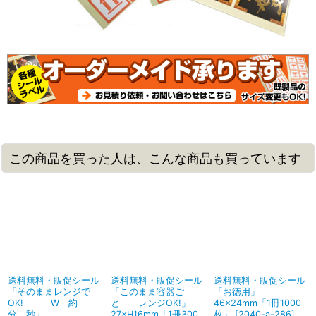
この商品を買った人は、こんな商品も買っています
送料無料・販促シール
送料無料・販促シール
送料無料・販促シール
「そのままレンジで
「このまま容器ご
「お徳用」
OK! W 約
と レンジOK!」
46×24mm「1冊1000
分 秒」
27×H16mm「1冊300
枚」
[
2040-a-286
]