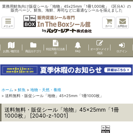
業務用鮮魚向け販促シール「地物」45x25mm「1冊1,000枚」《区分A》の
販売ページ。鮮魚、海鮮、寿司などに最適なシールを揃えました
メニュー
カート
お問合せ
特定商取引法表
オーダーメイド
お買い物方法
商品カテゴリ
FAQ
ログイン
示
相談
ホーム
>
鮮魚
>
地物・天然・養殖
>
送料無料・販促シール「地物」45×25mm「1冊1000枚」
送料無料・販促シール「地物」45×25mm「1冊
1000枚」
[
2040-z-1001
]